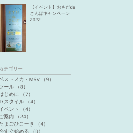
【イベント】おさだde
さんぽキャンペーン
2022
カテゴリー
ベストメカ・MSV
（9）
9件の記事
ツール
（8）
8件の記事
はじめに
（7）
7件の記事
Ｄスタイル
（4）
4件の記事
イベント
（4）
4件の記事
ご案内
（24）
24件の記事
たまごひこーき
（4）
4件の記事
今すぐ始める
（0）
0件の記事