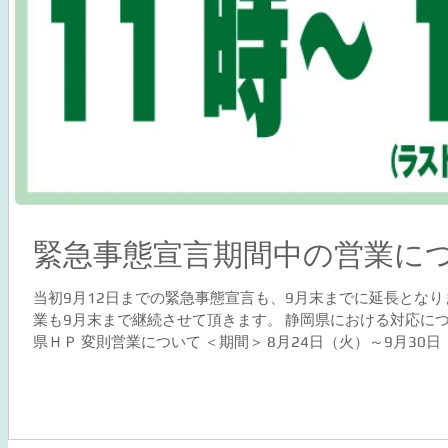
緊急事態宣言期間中の営業につ
当初9月12日までの緊急事態宣言も、9月末までに延長となり
業も9月末まで継続させて頂きます。 静岡県における対応に
県ＨＰ 変則営業について ＜期間＞ 8月24日（火）～9月30
合は、変則営業も延長する可能性があります。 ＜営業日＞ 毎
月曜日～木曜日まで臨時定休日とさせて頂きます。 祝日の営
間> 甘味処：11時～16時（ラストオーダー15時30分） 製作
時） ＜ご予約＞ 基本的にはご予約は不要ですが、出来るだ